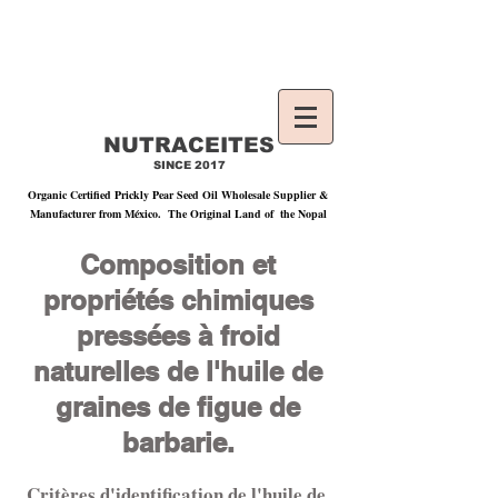
Contact Us|
lucy@nutraceites.com
| Cel:
+52
33 1254 9915
Phone:
+52 33 3162 1529
NUTRACEITES
SINCE 2017
Organic Certified Prickly Pear Seed Oil Wholesale Supplier &
Manufacturer from México. The Original Land of the Nopal
Composition et
propriétés chimiques
pressées à froid
naturelles de l'huile de
graines de figue de
barbarie.
Critères d'identification de l'huile de