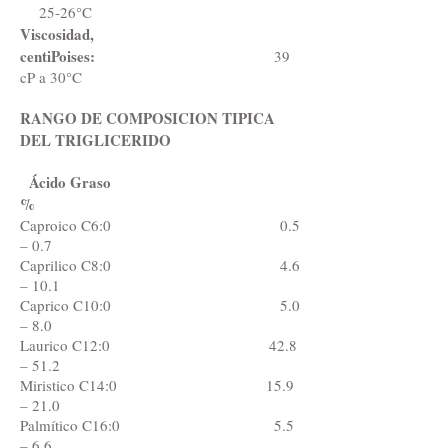
25-26°C
Viscosidad,
centiPoises:
39
cP a 30°C
RANGO DE COMPOSICION TIPICA
DEL TRIGLICERIDO
Ácido Graso
%
Caproico C6:0 0.5
– 0.7
Caprilico C8:0 4.6
– 10.1
Caprico C10:0 5.0
– 8.0
Laurico C12:0 42.8
– 51.2
Miristico C14:0 15.9
– 21.0
Palmítico C16:0 5.5
– 6.6