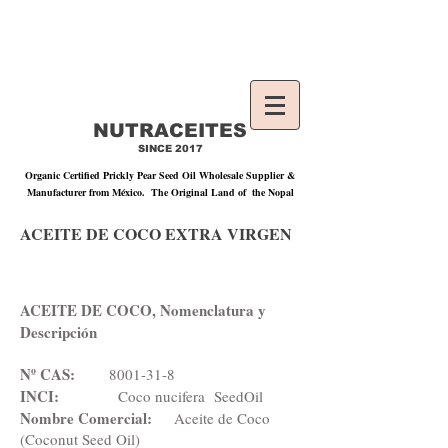
Contact Us|
lucy@nutraceites.com
| Cel:
+52
33 1254 9915
Phone:
+52 33 3162 1529
NUTRACEITES
SINCE 2017
Organic Certified Prickly Pear Seed Oil Wholesale Supplier &
Manufacturer from México. The Original Land of the Nopal
ACEITE DE COCO EXTRA VIRGEN
ACEITE DE COCO, Nomenclatura y
Descripción
Nº CAS:
8001-31-8
INCI:
Coco nucifera SeedOil
Nombre Comercial:
Aceite de Coco
(Coconut Seed Oil)