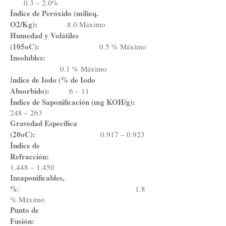
0.3 – 2.0%
Índice de Peróxido (milieq.
O2/Kg):
8.0 Máximo
Humedad y Volátiles
(105oC):
0.5 % Máximo
Insolubles:
0.1 % Máximo
ndice de Iodo (% de Iodo
Í
Absorbido):
6 – 11
Índice de Saponificación (mg KOH/g):
248 – 263
Gravedad Específica
(20oC):
0.917 – 0.923
Índice de
Refracción:
1.448 – 1.450
Insaponificables,
%
: 1.8
% Máximo
Punto de
Fusión: